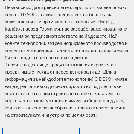
Независимо дали реновирате стари, или създавате нови
неща – DESOI е вашият специалист в областта на
инжекционните и промишлени технологии. Насред
Калбах, насред Германия, ние разработваме иновативни
решения за предизвикателствата на бъдещето. Най-
новите технологии, вътрешнофирменото производство и
повече от четиридесет години опит правят нашия семеен
бизнес водещ световен производител.
Търсите подходящи продукти за вашия строителен
проект, имате нужда от персонализирани детайли и
информация за най-добрите технологии? С DESOI имате
надежден партньор до себе си, който ви подкрепя във
всяка фаза на вашия строителен проект. Залагаме на
персоналната консултация и имаме избор от продукти,
които са толкова разнообразни, колкото и изискванията
на строителната индустрия по целия свят.