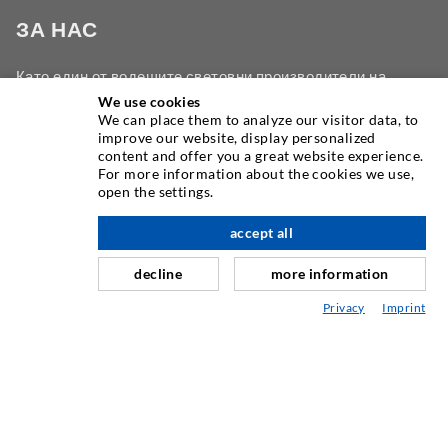
ЗА НАС
Като един от водещите световни производители на
инжекционно оборудване, DESOI ви предлага пълната
We use cookies
We can place them to analyze our visitor data, to
гама от висококачествени машини, материали и пакери. В
improve our website, display personalized
допълнение, ние предлагаме широка гама от разработка
content and offer you a great website experience.
на продукта от строителството до пробиване,
For more information about the cookies we use,
open the settings.
фрезоване, заваряване и монтажни работи.
accept all
decline
more information
СВЪРЖЕТЕ СЕ С НАС
Privacy
Imprint
DESOI GmbH
Gewerbestraße 16
36148 Kalbach/Rhön
GERMANY