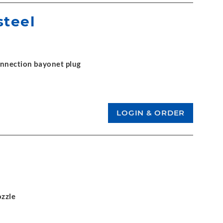
steel
onnection bayonet plug
ozzle