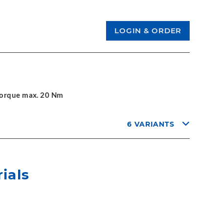
 torque max. 20 Nm
6 VARIANTS
ials
e