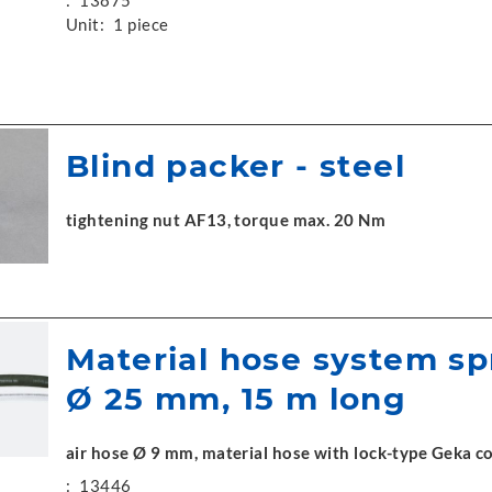
:
13875
Unit:
1 piece
Blind packer - steel
tightening nut AF13, torque max. 20 Nm
Material hose system sp
Ø 25 mm, 15 m long
air hose Ø 9 mm, material hose with lock-type Geka c
:
13446