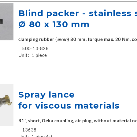
Blind packer - stainless 
Ø 80 x 130 mm
clamping rubber (
even
) 80 mm, torque max. 20 Nm, c
:
500-13-828
Unit:
1 piece
Spray lance
for viscous materials
R1", short, Geka coupling, air plug, without material n
:
13638
Unit:
1 piece(s)