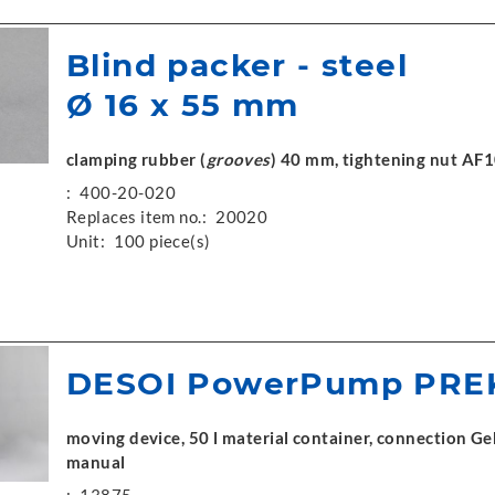
Blind packer - steel
Ø 16 x 55 mm
clamping rubber (
grooves
) 40 mm, tightening nut AF
:
400-20-020
Replaces item no.:
20020
Unit:
100 piece(s)
DESOI PowerPump PRE
moving device, 50 l material container, connection Gek
manual