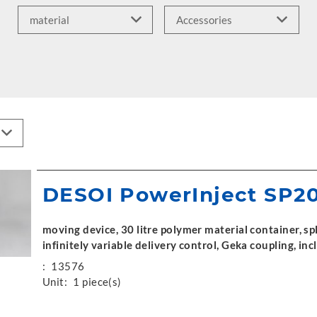
DESOI PowerInject SP2
moving device, 30 litre polymer material container, spl
infinitely variable delivery control, Geka coupling, inc
:
13576
Unit:
1 piece(s)