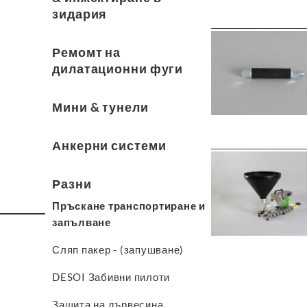
зидария
Ремомт на
дилатационни фуги
Мини & тунели
Анкерни системи
Разни
Пръскане транспортиране и
запълване
Сляп пакер - (запушване)
DESOI Забивни пилоти
Защита на дървесина