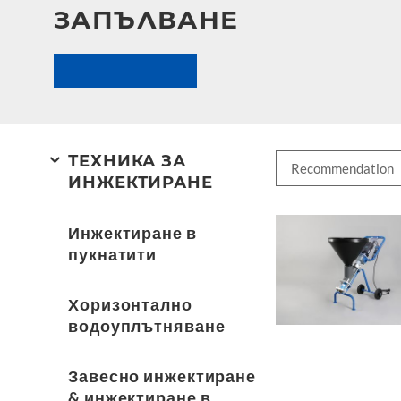
ЗАПЪЛВАНЕ
ТЕХНИКА ЗА
ИНЖЕКТИРАНЕ
Инжектиране в
пукнатити
Хоризонтално
водоуплътняване
Завесно инжектиране
& инжектиране в