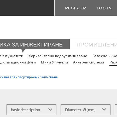
REGISTER
LOG IN
ИКА ЗА ИНЖЕКТИРАНЕ
ПРОМИШЛЕНИ
 в пукнатити
Хоризонтално водоуплътняване
Завесно инже
 дилатационни фуги
Мини & тунели
Анкерни системи
Раз
скане транспортиране и запълване