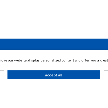
ПРОМИШЛЕНИ ТЕХНОЛОГИИ
prove our website, display personalized content and offer you a gre
М
accept all
К
А