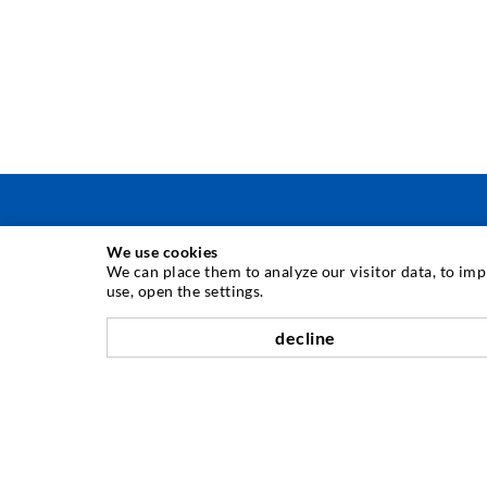
We use cookies
ТЕХНИКА ЗА ИНЖЕКТИРАНЕ
We can place them to analyze our visitor data, to im
use, open the settings.
Инжектиране в пукнатити
decline
Хоризонтално водоуплътняване
Завесно инжектиране & инжектиране в зидария
Ремомт на дилатационни фуги
Мини & тунели