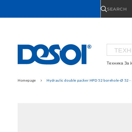
\n
SEARCH
ТЕХН
Техника За 
Homepage
Hydraulic double packer HPD 52 borehole-Ø 52 -