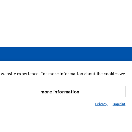
SERVICE
at website experience. For more information about the cookies we
едийна библиотека
more information
онсултиране / Планиране / Изпълнение
Privacy
Imprint
збука на инжектирането